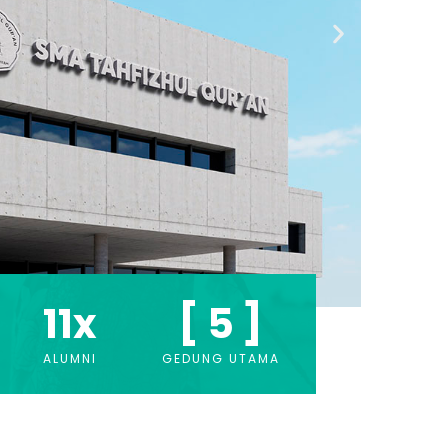
11
x
[ 
5
 ]
ALUMNI
GEDUNG UTAMA