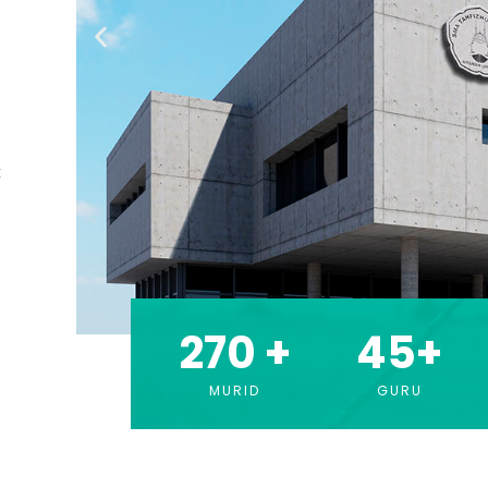
k
270
 +
45
+
MURID
GURU