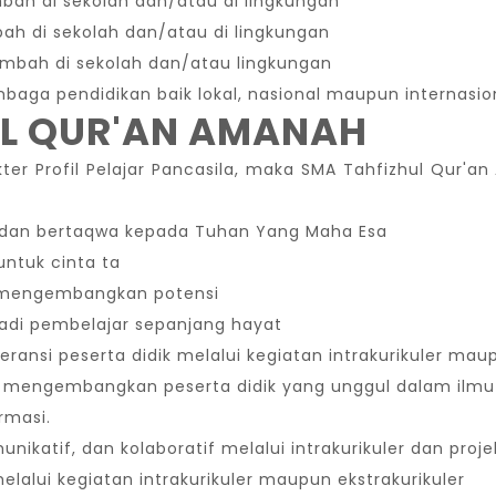
h di sekolah dan/atau di lingkungan
h di sekolah dan/atau di lingkungan
bah di sekolah dan/atau lingkungan
aga pendidikan baik lokal, nasional maupun internasio
UL QUR'AN AMANAH
ter Profil Pelajar Pancasila, maka SMA Tahfizhul Qur
 dan bertaqwa kepada Tuhan Yang Maha Esa
ntuk cinta ta
 mengembangkan potensi
adi pembelajar sepanjang hayat
ransi peserta didik melalui kegiatan intrakurikuler maup
 mengembangkan peserta didik yang unggul dalam ilmu
rmasi.
nikatif, dan kolaboratif melalui intrakurikuler dan projek
elalui kegiatan intrakurikuler maupun ekstrakurikuler