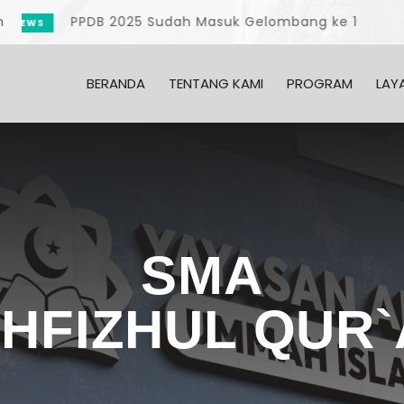
n
B 2025 Sudah Masuk Gelombang ke 1
BERANDA
TENTANG KAMI
PROGRAM
LAY
SMA
HFIZHUL QUR