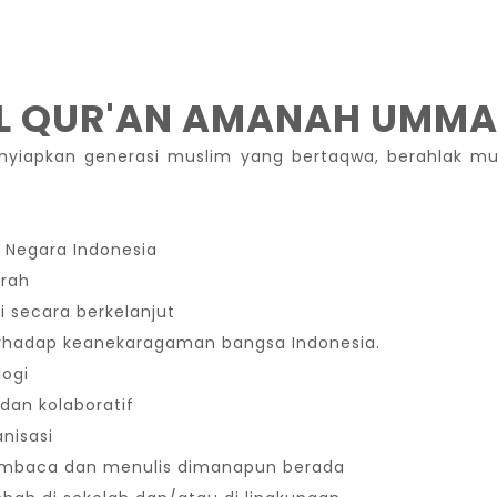
UL QUR'AN AMANAH UMM
yiapkan generasi muslim yang bertaqwa, berahlak mul
 Negara Indonesia
erah
 secara berkelanjut
 terhadap keanekaragaman bangsa Indonesia.
ogi
, dan kolaboratif
nisasi
embaca dan menulis dimanapun berada