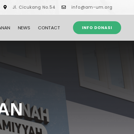
Jl. Cicukang No.54
info@am-um.org
ANAN
NEWS
CONTACT
INFO DONASI
`AN