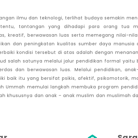
mbangan ilmu dan teknologi, terlihat budaya semakin m
h tentu, tantangan yang dihadapi para orang tua
s, kreatif, berwawasan luas serta memegang nilai-nilai
ikan dan peningkatan kualitas sumber daya manusia 
baiki kondisi tersebut di atas adalah dengan menanamk
wujud salah satunya melalui jalur pendidikan formal yai
rdas dan berwawasan luas. Melalui pendidikan, anak-
 baik itu yang bersifat psikis, afektif, psikomotorik, 
nah Ummah memulai langkah membuka program pendidi
kolah khususnya dan anak – anak muslim dan muslimah dar
ar
Sara