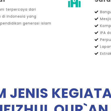
ni terpercaya dari
Bangu
 di Indonesia yang
Mesji
pendidikan generasi islam
Komp
IPA 
Perp
Lapa
Extra
 JENIS KEGIAT
FIZHUL QUR`AN