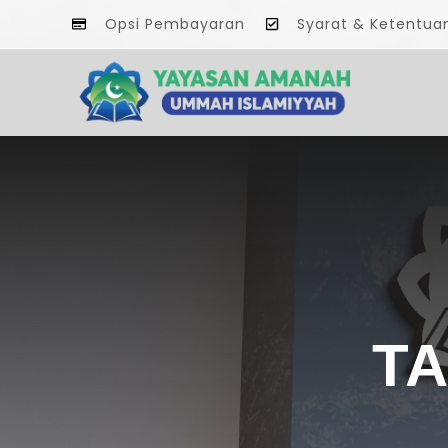
Opsi Pembayaran
Syarat & Ketentua
PPD
HOT NEWS
TA