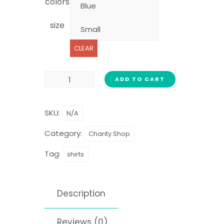
colors
size
CLEAR
ADD TO CART
SKU:
N/A
Category:
Charity Shop
Tag:
shirts
Description
Reviews (0)